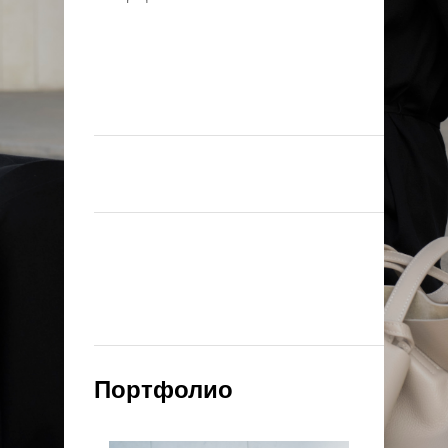
Портфолио