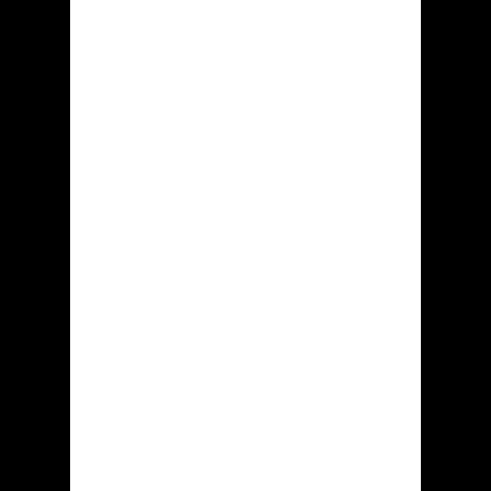
«......»
«......»