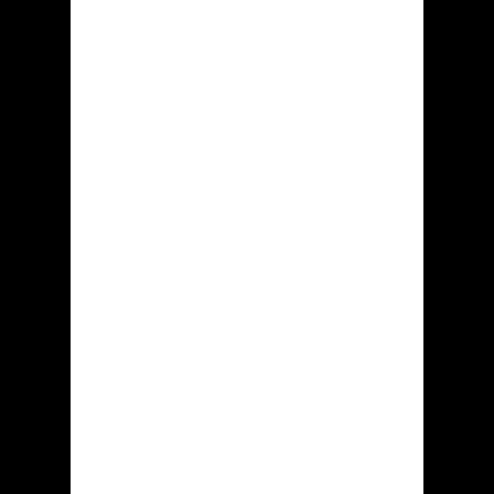
«......»
«......»