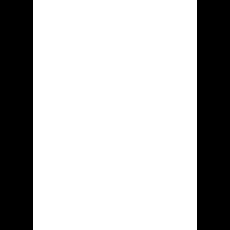
«......»