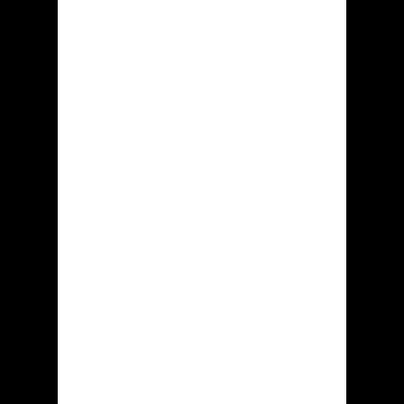
«......»