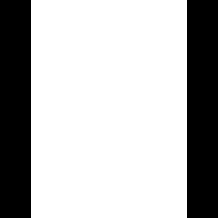
«......»
«......»