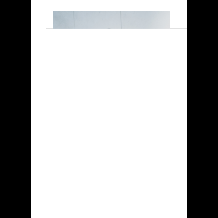
«......»