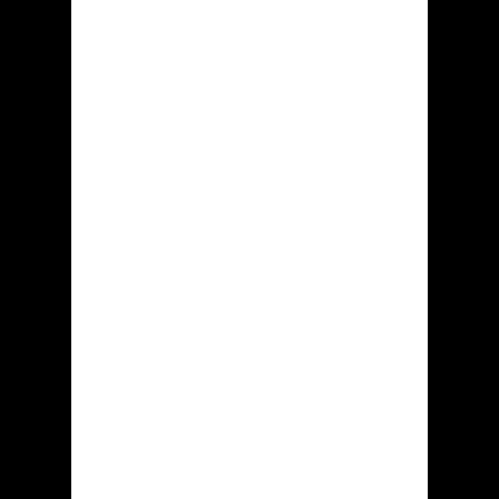
«......»