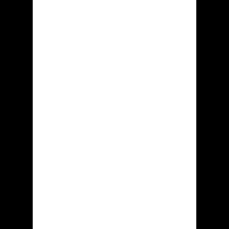
«......»
«......»