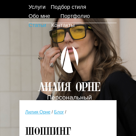
Услуги
Подбор стиля
Обо мне
Портфолио
Статьи
Контакты
Персональный
стилист
Лилия Орне
/
Блог
/
Шоппинг